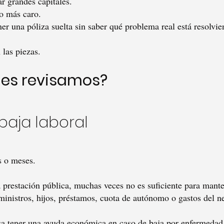
r grandes capitales.
o más caro.
er una póliza suelta sin saber qué problema real está resolvie
 las piezas.
nes revisamos?
 baja laboral
s o meses.
prestación pública, muchas veces no es suficiente para mante
uministros, hijos, préstamos, cuota de autónomo o gastos del n
esa tener una ayuda económica en caso de baja por enfermedad