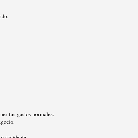
ndo.
ner tus gastos normales:
egocio.
 o accidente.