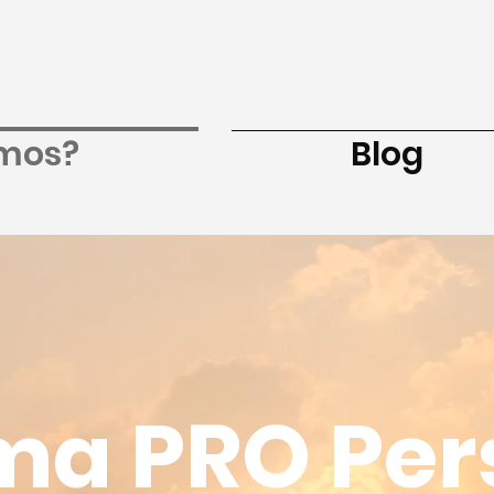
amos?
Blog
ma PRO Pe