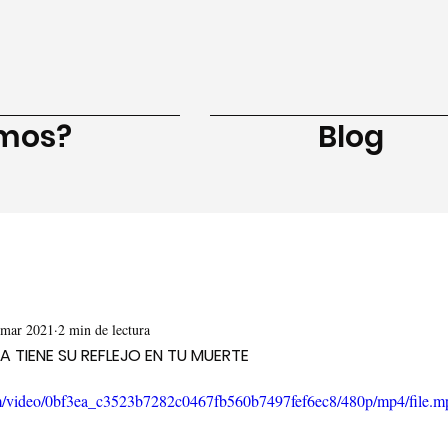
amos?
Blog
 mar 2021
2 min de lectura
DA TIENE SU REFLEJO EN TU MUERTE
com/video/0bf3ea_c3523b7282c0467fb560b7497fef6ec8/480p/mp4/file.m