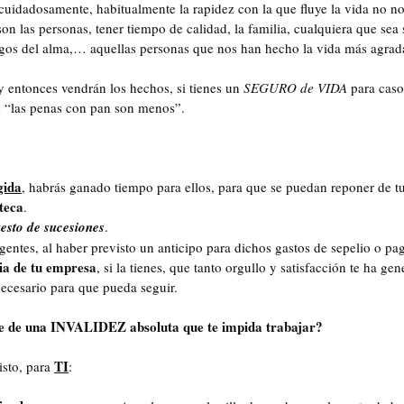
 cuidadosamente, habitualmente la rapidez con la que fluye la vida no nos
son las personas, tener tiempo de calidad, la familia, cualquiera que sea
igos del alma,… aquellas personas que nos han hecho la vida más agrad
 y entonces vendrán los hechos, si tienes un 
SEGURO de VIDA
 para caso
e “las penas con pan son menos”.
gida
, habrás ganado tiempo para ellos, para que se puedan reponer de t
teca
. 
esto de sucesiones
.
gentes, al haber previsto un anticipo para dichos gastos de sepelio o pa
ia de tu empresa
, si la tienes, que tanto orgullo y satisfacción te ha gen
necesario para que pueda seguir.
rte de una INVALIDEZ absoluta que te impida trabajar?
TI
sto, para 
: