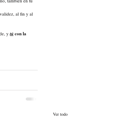
año, también en tu 
validez, al fin y al 
 con la 
de, y 
tú
Ver todo