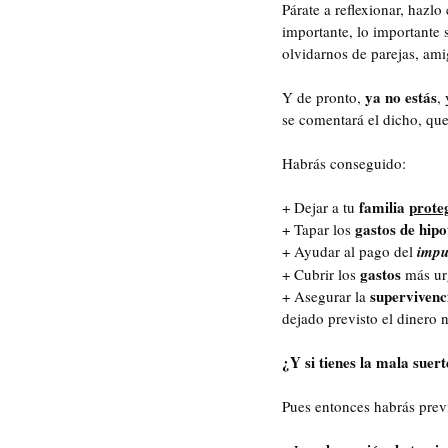
Párate a reflexionar, hazlo
importante, lo importante 
olvidarnos de parejas, am
ya no estás
Y de pronto, 
,
se comentará el dicho, qu
Habrás conseguido:
familia 
prote
+ Dejar a tu 
gastos de hipo
+ Tapar los 
+ Ayudar al pago del 
impu
gastos
+ Cubrir los 
 más ur
supervivenc
+ Asegurar la 
dejado previsto el dinero 
¿Y si tienes la mala sue
Pues entonces habrás previ