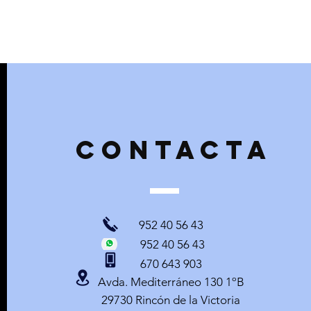
contacta
952 40 56 43
© 2021 by Víctor García. Creado con
Wix.com.
952 40 56 43
670 643 903
Avda. Mediterráneo 130 1ºB
29730 Rincón de la Victoria