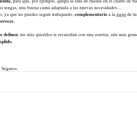
ienda,
 para que, por ejemplo, quepa la silla de ruedas en el cuarto de b
rio tengas, una buena cama adaptada a las nuevas necesidades…
complementario
o, ya que no puedes seguir trabajando, 
 a la 
paga
 de in
mereces
.
te definen
, tus más queridos te recuerdan con una sonrisa, aún más gran
mplido
.
e Seguros.