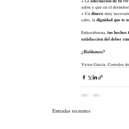
adecuación de tu viv
+ La 
salón y que en el dormito
dinero
+ Un 
 muy necesari
dignidad que te 
cabo, la 
tus hechos 
Enhorabuena, 
satisfacción del deber cu
¿Hablamos?
Víctor García, Corredor d
Entradas recientes