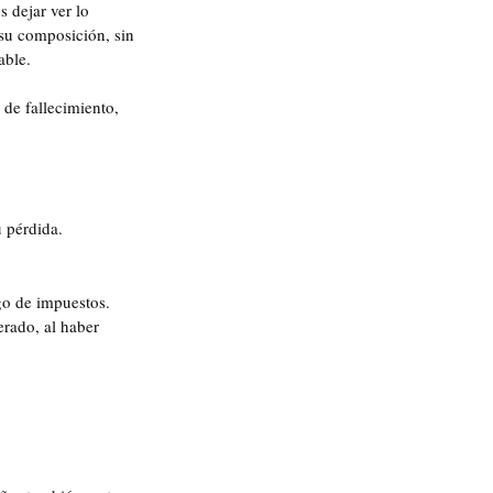
 dejar ver lo 
 su composición, sin 
able.
 de fallecimiento, 
u pérdida.
go de impuestos.
erado, al haber 