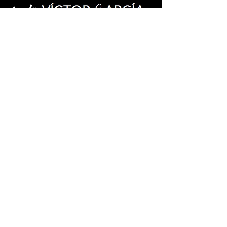
Aviso Legal
contacta
952 40 56 43
952 40 56 43
670 643 903
Avda. Mediterráneo 130 1ºB