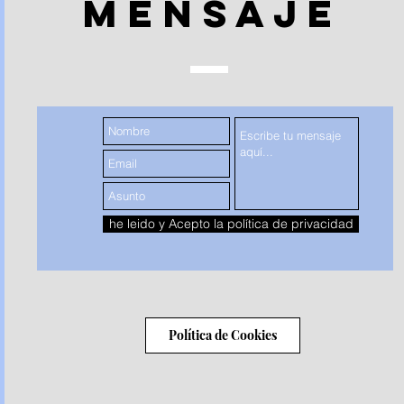
Mensaje
he leido y Acepto la política de privacidad
o saber si te están
iendo un seguro o
dando de verdad?
Política de Cookies