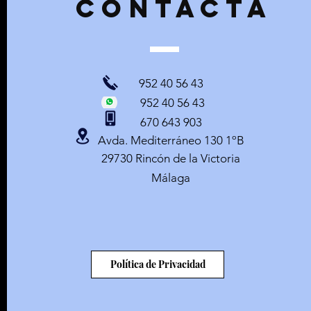
contacta
952 40 56 43
© 2021 by Víctor García. Creado con
Wix.com.
952 40 56 43
670 643 903
Avda. Mediterráneo 130 1ºB
29730 Rincón de la Victoria
Málaga
Cosas que hacen que la
¿Cóm
vida merezca la pena
vend
ayu
Política de Privacidad