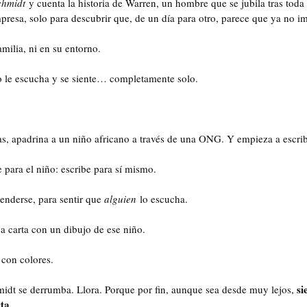
chmidt
 y cuenta la historia de Warren, un hombre que se jubila tras toda
resa, solo para descubrir que, de un día para otro, parece que ya no i
amilia, ni en su entorno. 
no le escucha y se siente… completamente solo. 
, apadrina a un niño africano a través de una ONG. Y empieza a escribi
 para el niño: escribe para sí mismo. 
enderse, para sentir que 
alguien
 lo escucha.
a carta con un dibujo de ese niño. 
 con colores. 
si
dt se derrumba. Llora. Porque por fin, aunque sea desde muy lejos, 
rta
.