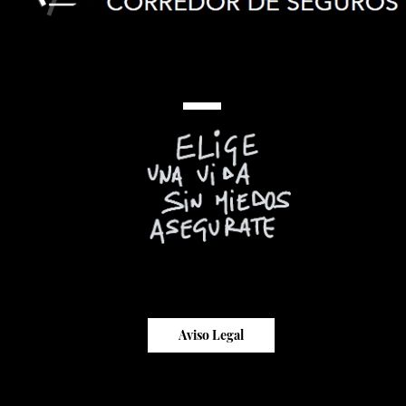
Comentarios
Escribir un comentario...
Cuando todo arde…
también puede empezar
algo mejor
Aviso Legal