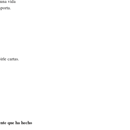
 una vida 
mporta.
rle cartas. 
ente que ha hecho 