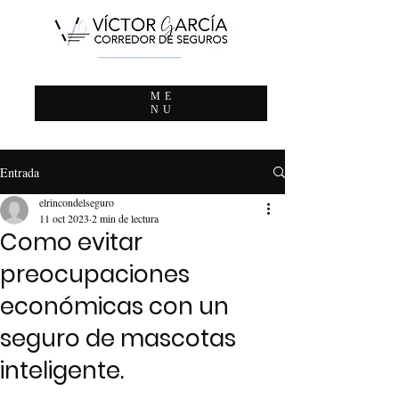
ME
NU
Entrada
elrincondelseguro
11 oct 2023
2 min de lectura
Como evitar
preocupaciones
económicas con un
seguro de mascotas
inteligente.